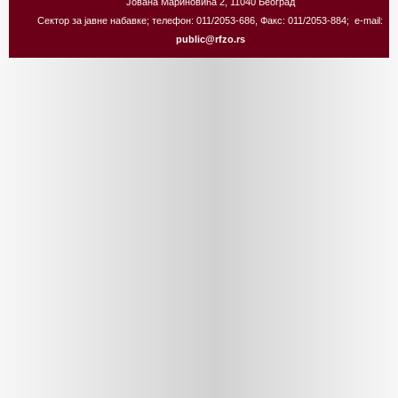
Јована Мариновића 2, 11040 Београд
Сектор за јавне набавке; телефон: 011/2053-686, Факс: 011/2053-884; e-mail:
public@rfzo.rs
Joomla! 3 Templates