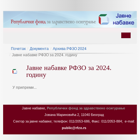
Почетак
/
Документа
/
Архива РФЗО 2024
/
Јавне набавке РФЗО за 2024. годину
Јавне набавке РФЗО за 2024.
годину
У припреми...
ину
Јавне набавке,
Републички фонд за здравствено осигурање
Јована Мариновића 2, 11040 Београд
Сектор за јавне набавке; телефон: 011/2053-686, Факс: 011/2053-884; e-mail:
public@rfzo.rs
Joomla! 3 Templates