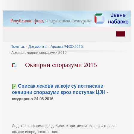
Почетак
/
Документа
/
Архива РФЗО 2015.
/
Архива оквирни споразуми 2015
Оквирни споразуми 2015
Списак лекова за које су потписани
ину
оквирни споразуми кроз поступак ЦЈН
-
ажурирано 24.08.2016.
Додатне информације добићете притиском на знак + који се
налази испред сваке ставке.