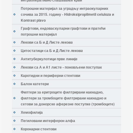
интраоперативно спашавање крви
Потрошни материјал за уградњу интраокуларних
сочива за 2015. годину - Hidroksipropilmetil celuloza и
Kontrast plavo
Графтови, ендоваскуларни графтови и пратећи
потрошни материјал
Лекови са Б и Д Листе
лекова
Цитостатици са Б и Д Листе
лекова
Антитуберкулотици прве линије
Лекови са А и А1 листе - поновљени поступак
Каротидни и периферни стентови
Балон катетери
Филтери за еритроците филтрирани накнадно,
филтери за тромбоците филтрирани накнадно и
сетови за донорске аферезне поступке (тромбоците)
Хемофилија
Пегиловани интерферон алфа
Коронарни стентови