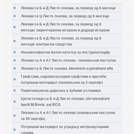
Лекови са Б и Д Листе лекова, за период од 6 месеци
Лекови са Ц Листе лекова, за период од 6 месеци
Лекови са Б и Д Листе лекова, за период од 6
месеци: парентерална исхрана и додаци исхрани
Лекови са Б и Д Листе лекова, за период од 6
месеци: контрасна средства
Некомплијантни балон катетер за постдилатацију
Лекови са А и А1 Листе лекова - поновљени поступак
Лекови са Б Листе лекова: bleomicin и poraktant alfa
Графтови, ендоваскуларни графтови и пратећи
потрошни материјал (поновљено за 3 партије)
Перитонеумска дијализа у кућним условима
Цитостатици са Б и Д Листе лекова: zivi atenuirani
bacili M.Bovis, soj BCG
Лекови са А и А1 Листе лекова (поновљени поступак
за 55 партија)
Потрошни материјал за уградњу интраокуларних
сочива