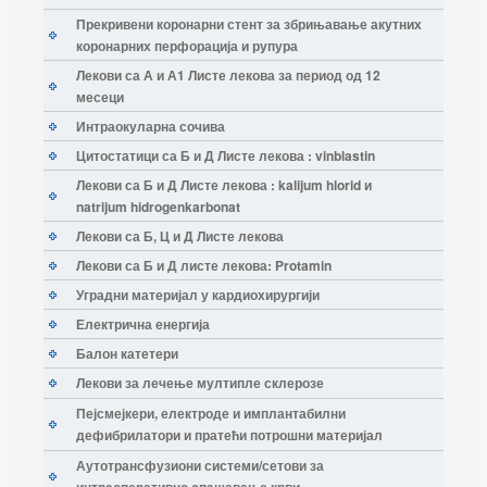
Прекривени коронарни стент за збрињавање акутних
коронарних перфорација и рупура
Лекови са А и А1 Листе лекова за период од 12
месеци
Интраокуларна сочива
Цитостатици са Б и Д Листе лекова : vinblastin
Лекови са Б и Д Листе лекова : kalijum hlorid и
natrijum hidrogenkarbonat
Лекови са Б, Ц и Д Листе лекова
Лекови са Б и Д листе лекова: Protamin
Уградни материјал у кардиохирургији
Електрична енергија
Балон катетери
Лекови за лечење мултипле склерозе
Пејсмејкери, електроде и имплантабилни
дефибрилатори и пратећи потрошни материјал
Аутотрансфузиони системи/сетови за