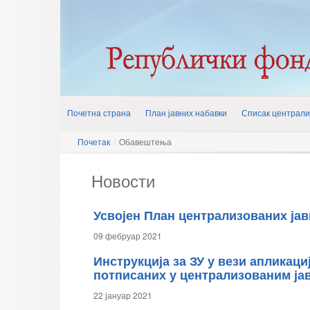
Почетна страна
План јавних набавки
Списак централи
Почетак
/
Обавештења
Новости
Усвојен План централизованих јав
09 фебруар 2021
Инструкција за ЗУ у вези апликац
потписаних у централизованим ја
22 јануар 2021