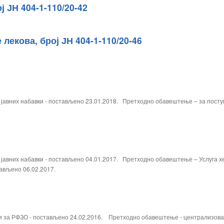
 ЈН 404-1-110/20-42
лекова, број ЈН 404-1-110/20-46
вних набавки - постављено 23.01.2018. Претходно обавештење – за поступк
авних набавки - постављено 04.01.2017. Претходно обавештење – Услуга х
тављено 06.02.2017.
 за РФЗО - постављено 24.02.2016. Претходно обавештење - централизовани