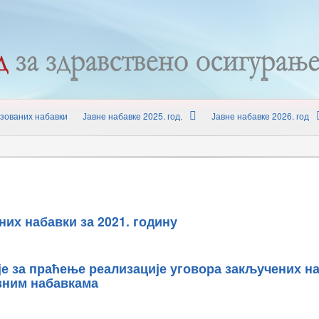
зованих набавки
Јавне набавке 2025. год.
Јавне набавке 2026. год
них набавки за 2021. годину
ије за праћење реализације уговора закључених н
вним набавкама