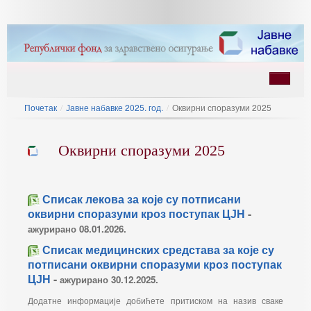
Почетак
/
Јавне набавке 2025. год.
/
Оквирни споразуми 2025
Оквирни споразуми 2025
Списак лекова за које су потписани
ину
оквирни споразуми кроз поступак ЦЈН
-
ажурирано 08.01.2026.
Списак медицинских средстава за које су
потписани оквирни споразуми кроз поступак
ЦЈН
-
ажурирано
30.12.2025.
Додатне информације добићете притиском на назив сваке