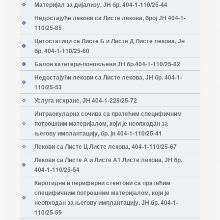
Материјал за дијализу, ЈН бр. 404-1-110/25-44
Недостајући лекови са Листе лекова, број ЈН 404-1-
110/25-85
Цитостатици са Листе Б и Листе Д Листе лекова, Јн
бр. 404-1-110/25-60
Балон катетери-поновљени ЈН бр.404-1-110/25-82
Недостајући лекови са Листе лекова, ЈН бр. 404-1-
110/25-53
Услуга исхране, ЈН 404-1-228/25-72
Интраокуларна сочива са пратећим специфичним
потрошним материјалом, који је неопходан за
његову имплантацију, бр. јн 404-1-110/25-41
Лекови са Листе Ц Листе лекова, 404-1-110/25-67
Лекови са Листе А и Листе А1 Листе лекова, ЈН бр.
404-1-110/25-54
Каротидни и периферни стентови са пратећим
специфичним потрошним материјалом, који је
неопходан за његову имплантацију, ЈН бр. 404-1-
110/25-59