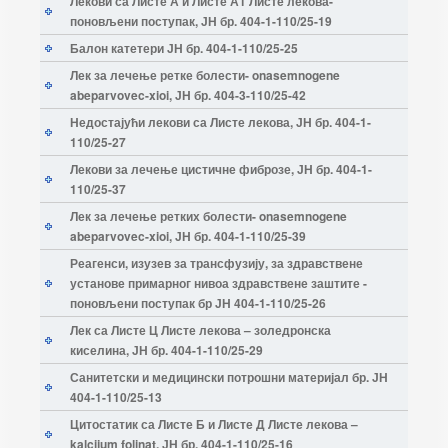
Лекови са Листе А и Листе А1 Листе лекова-
поновљени поступак, ЈН бр. 404-1-110/25-19
Балон катетери ЈН бр. 404-1-110/25-25
Лек за лечење ретке болести- onasemnogene
abeparvovec-xioi, ЈН бр. 404-3-110/25-42
Недостајући лекови са Листе лекова, ЈН бр. 404-1-
110/25-27
Лекови за лечење цистичне фиброзе, ЈН бр. 404-1-
110/25-37
Лек за лечење ретких болести- onasemnogene
abeparvovec-xioi, ЈН бр. 404-1-110/25-39
Реагенси, изузев за трансфузију, за здравствене
установе примарног нивоа здравствене заштите -
поновљени поступак бр ЈН 404-1-110/25-26
Лек са Листе Ц Листе лекова – золедронска
киселина, ЈН бр. 404-1-110/25-29
Санитетски и медицински потрошни материјал бр. ЈН
404-1-110/25-13
Цитостатик са Листе Б и Листе Д Листе лекова –
kalcijum folinat, ЈН бр. 404-1-110/25-16