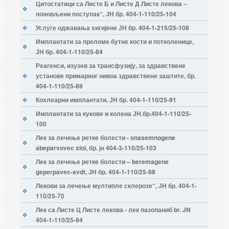
Цитостатици са Листе Б и Листе Д Листе лекова –
поновљени поступак“, ЈН бр. 404-1-110/25-104
Услуге оджавања хигијене ЈН бр. 404-1-215/25-108
Имплантати за преломе бутне кости и потколенице,
ЈН бр. 404-1-110/25-84
Реагенси, изузев за трансфузију, за здравствене
установе примарног нивоа здравствене заштите, бр.
404-1-110/25-89
Кохлеарни имплантати, ЈН бр. 404-1-110/25-91
Имплантати за кукове и колена ЈН.бр.404-1-110/25-
100
Лек за лечење реткe болести - onasemnogene
abeparvovec xioi, бр. јн 404-3-110/25-103
Лек за лечење реткe болести – beremagene
geperpavec-svdt, ЈН бр. 404-1-110/25-98
Лекови за лечење мултипле склерозе“, ЈН бр. 404-1-
110/25-70
Лек са Листе Ц Листе лекова - лек пазопаниб br. JN
404-1-110/25-94