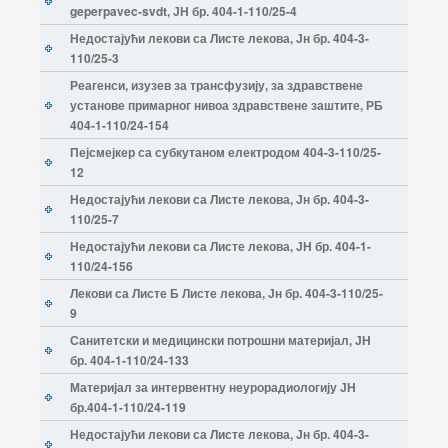
geperpavec-svdt, ЈН бр. 404-1-110/25-4
Недостајући лекови са Листе лекова, Јн бр. 404-3-
110/25-3
Реагенси, изузев за трансфузију, за здравствене
установе примарног нивоа здравствене заштите, РБ
404-1-110/24-154
Пејсмејкер са субкутаном електродом 404-3-110/25-
12
Недостајући лекови са Листе лекова, Јн бр. 404-3-
110/25-7
Недостајући лекови са Листе лекова, ЈН бр. 404-1-
110/24-156
Лекови са Листе Б Листе лекова, Јн бр. 404-3-110/25-
9
Санитетски и медицински потрошни материјал, ЈН
бр. 404-1-110/24-133
Материјал за интервентну неурорадиологију ЈН
бр.404-1-110/24-119
Недостајући лекови са Листе лекова, Јн бр. 404-3-