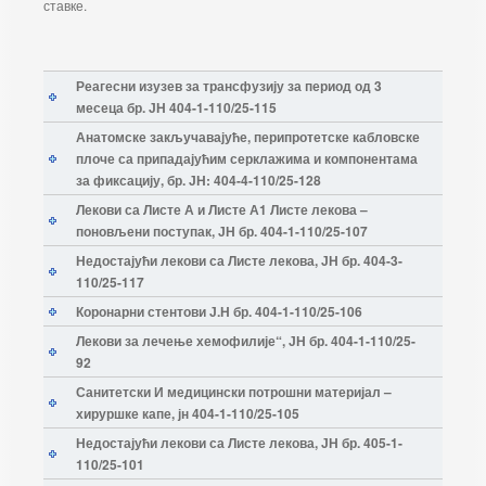
ставке.
Реагесни изузев за трансфузију за период од 3
месеца бр. ЈН 404-1-110/25-115
Анатомске закључавајуће, перипротетске кабловске
плоче са припадајућим серклажима и компонентама
за фиксацију, бр. ЈН: 404-4-110/25-128
Лекови са Листе А и Листе А1 Листе лекова –
поновљени поступак, ЈН бр. 404-1-110/25-107
Недостајући лекови са Листе лекова, ЈН бр. 404-3-
110/25-117
Коронарни стентови Ј.Н бр. 404-1-110/25-106
Лекови за лечење хемофилије“, ЈН бр. 404-1-110/25-
92
Санитетски И медицински потрошни материјал –
хируршке капе, јн 404-1-110/25-105
Недостајући лекови са Листе лекова, ЈН бр. 405-1-
110/25-101