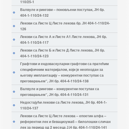
110/25-1
Валвуле и рингови – поновљени поступак, ЈН бр.
404-1-110/24-132
Лекови са Листе Ц Листе лекова бр. ЈН 404-1-110/24-
126
Лекови са Листе А и Листе А1 Листе лекова, ЈН бр.
404-1-110/24-117
Лекови са Листе Б и Листе Д Листе лекова, ЈН бр.
404-1-110/24-123
Графтови и ендоваскуларни графтови са пратећим
специфичним материјалом, који је неопходан за
његову имплантацију – конкурентни поступак са
преговарањем“, ЈН бр. 404-4-110/24-138
Валвуле и рингови – конкурентни поступак са
преговарањем“, ЈН бр. 404-4-110/24-131
Недостајући лекови са Листе лекова, ЈН бр. 404-1-
110/24-137
Лекови са Листе Ц Листе лекова – епоетин алфа –
референтни лек и бевацизумаб – билолошки сличан
лек за период од 2 месеца Ј.Н бр. 404-1-110/24-141