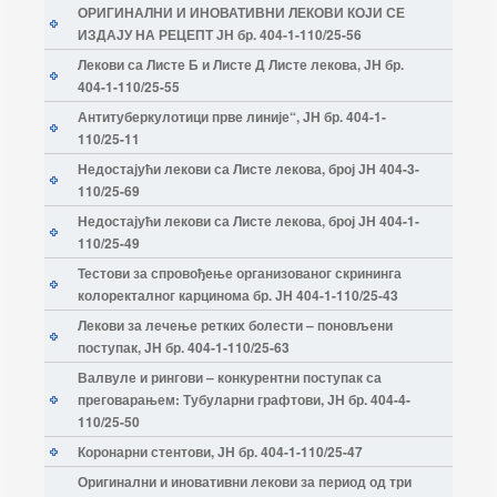
ОРИГИНАЛНИ И ИНОВАТИВНИ ЛЕКОВИ КОЈИ СЕ
ИЗДАЈУ НА РЕЦЕПТ ЈН бр. 404-1-110/25-56
Лекови са Листе Б и Листе Д Листе лекова, ЈН бр.
404-1-110/25-55
Антитуберкулотици прве линије“, ЈН бр. 404-1-
110/25-11
Недостајући лекови са Листе лекова, број ЈН 404-3-
110/25-69
Недостајући лекови са Листе лекова, број ЈН 404-1-
110/25-49
Тестови за спровођење организованог скрининга
колоректалног карцинома бр. ЈН 404-1-110/25-43
Лекови за лечење ретких болести – поновљени
поступак, ЈН бр. 404-1-110/25-63
Валвуле и рингови – конкурентни поступак са
преговарањем: Тубуларни графтови, ЈН бр. 404-4-
110/25-50
Коронарни стентови, ЈН бр. 404-1-110/25-47
Оригинални и иновативни лекови за период од три