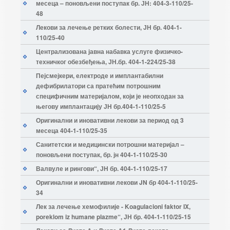
месеца – поновљени поступак бр. ЈН: 404-3-110/25-
48
Лекови за лечење ретких болести, ЈН бр. 404-1-
110/25-40
Централизована јавна набавка услуге физичко-
техничког обезбеђења, ЈН.бр. 404-1-224/25-38
Пејсмејкери, електроде и имплантабилни
дефибрилатори са пратећим потрошним
специфичним материјалом, који је неопходан за
његову имплантацију ЈН бр.404-1-110/25-5
Оригинални и иновативни лекови за период од 3
месеца 404-1-110/25-35
Санитетски и медицински потрошни материјал –
поновљени поступак, бр. јн 404-1-110/25-30
Валвуле и рингови“, ЈН бр. 404-1-110/25-17
Оригинални и иновативни лекови JN бр 404-1-110/25-
34
Лек за лечење хемофилије - Koagulacioni faktor IX,
poreklom iz humane plazme“, ЈН бр. 404-1-110/25-15