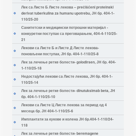
Лек са Листе Б Листе лекова – prečišćeni proteinski
derivat tuberkulina za humanu upotrebu, ЈН бр. 404-1-
110/25-20
Санитетски и медицински потрошни материјал -
конкуретни поступак са преговарањем, 404-4-110/25-
21
Лекови са Листе Б и Листе Д Листе лекова-
поновљени поступак, ЈН бр. 404-1-110/25-8
Лек за лечење реткe болести- golodirsen, ЈН бр. 404-
1-110/25-18
Недостајући лекови са Листе лекова, ЈН бр. 404-1-
110/25-14
Лек за лечење реткe болести- dinutuksimab beta, ЈН
бр. 404-1-110/25-10
Лекови са Листе Ц Листе лекова за период од 4
месеца бр. ЈН 404-1-110/25-6
Имплантати за кукове и колена ЈН бр.404-1-110/24-
118
Лек за лечење реткe болести- beremagene